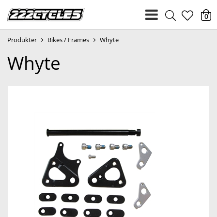
heart
0
Produkter
Bikes / Frames
Whyte
light
Whyte