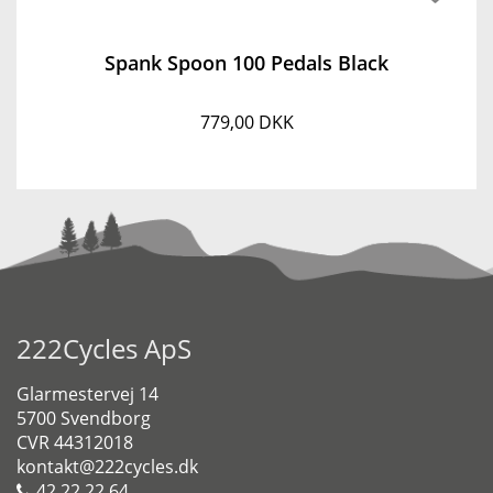
Spank Spoon 100 Pedals Black
779,00 DKK
222Cycles ApS
Glarmestervej 14
5700 Svendborg
CVR 44312018
kontakt@222cycles.dk
42 22 22 64