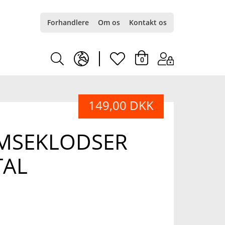
Forhandlere
Om os
Kontakt os
earth
heart
0
europe
light
149,00 DKK
light
MSEKLODSER
TAL