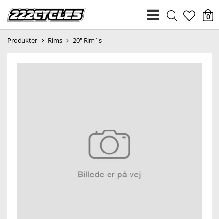
heart
0
Produkter
Rims
20" Rim´s
light