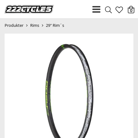
heart
0
Produkter
Rims
29" Rim´s
light