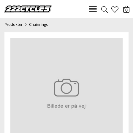
heart
0
Produkter
Chainrings
light