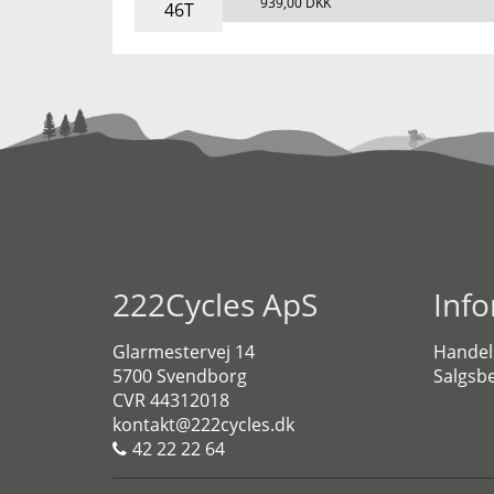
939,00 DKK
46T
222Cycles ApS
Inf
Glarmestervej 14
Handel
5700 Svendborg
Salgsbe
CVR 44312018
kontakt@222cycles.dk
42 22 22 64