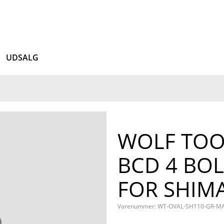
UDSALG
WOLF TOO
BCD 4 BO
FOR SHIM
Varenummer: WT-OVAL-SH110-GR-M