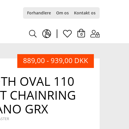
Forhandlere
Om os
Kontakt os
earth
heart
0
europe
light
889,00 - 939,00 DKK
light
TH OVAL 110
LT CHAINRING
ANO GRX
ASTER