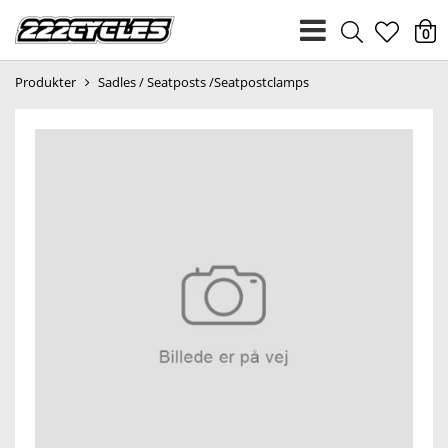
heart
0
Produkter
Sadles / Seatposts /Seatpostclamps
light