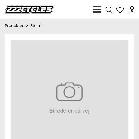
heart
0
Produkter
Stem´s
light