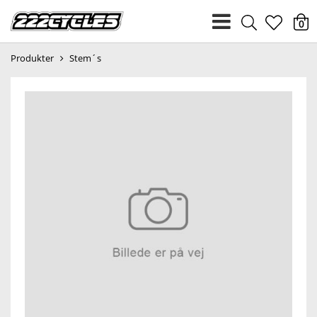
heart
0
Produkter
Stem´s
light