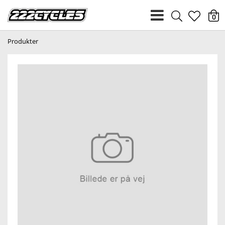
heart
0
Produkter
light