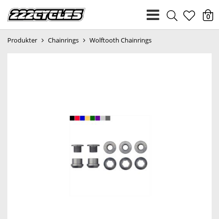
heart
0
Produkter
Chainrings
Wolftooth Chainrings
light