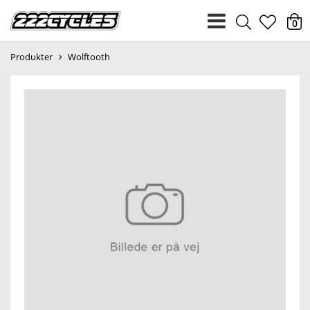
heart
0
Produkter
Wolftooth
light